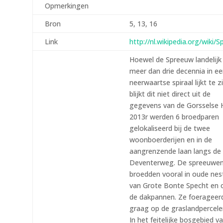
Opmerkingen
Bron
5, 13, 16
Link
http://nl.wikipedia.org/wiki/
Hoewel de Spreeuw landelijk 
meer dan drie decennia in ee
neerwaartse spiraal lijkt te z
blijkt dit niet direct uit de
gegevens van de Gorsselse H
2013r werden 6 broedparen
gelokaliseerd bij de twee
woonboerderijen en in de
aangrenzende laan langs de
Deventerweg. De spreeuwe
broedden vooral in oude nes
van Grote Bonte Specht en 
de dakpannen. Ze foerageer
graag op de graslandpercele
In het feitelijke bosgebied v