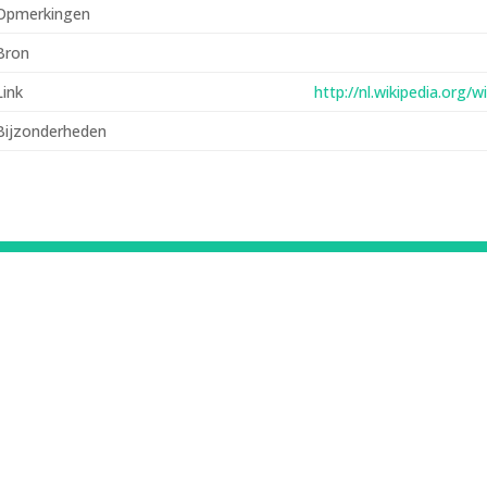
Opmerkingen
Bron
Link
http://nl.wikipedia.org
Bijzonderheden