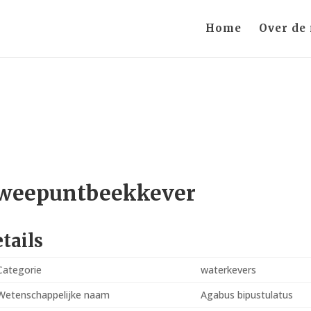
Home
Over de
weepuntbeekkever
tails
Categorie
waterkevers
Wetenschappelijke naam
Agabus bipustulatus