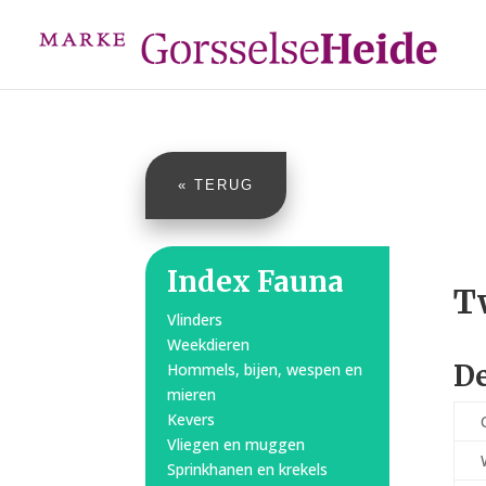
« TERUG
Index Fauna
T
Vlinders
Weekdieren
De
Hommels, bijen, wespen en
mieren
Kevers
Vliegen en muggen
Sprinkhanen en krekels