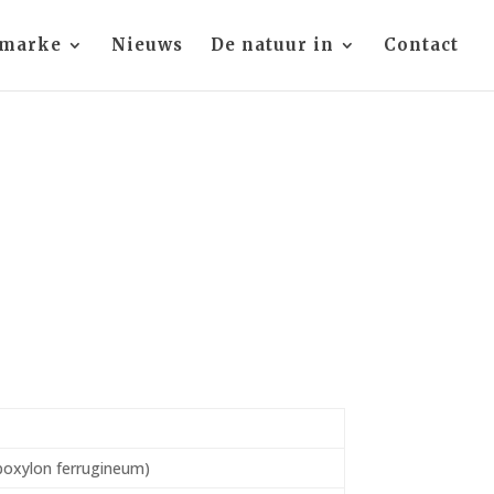
 marke
Nieuws
De natuur in
Contact
poxylon ferrugineum)