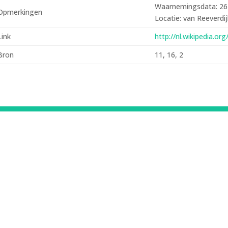
Waarnemingsdata: 26
Opmerkingen
Locatie: van Reeverdi
Link
http://nl.wikipedia.o
Bron
11, 16, 2