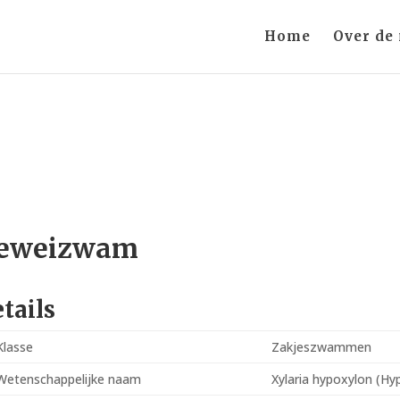
Home
Over de
eweizwam
tails
Klasse
Zakjeszwammen
Wetenschappelijke naam
Xylaria hypoxylon (Hy