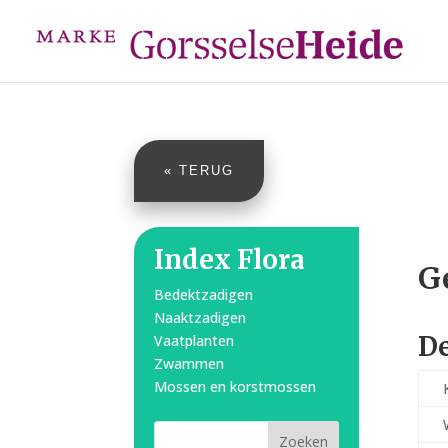
« TERUG
Index Flora
G
Bedektzadigen
Naaktzadigen
De
Vaatplanten
Zwammen
Mossen en korstmossen