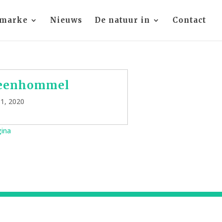
 marke
Nieuws
De natuur in
Contact
eenhommel
11, 2020
gina